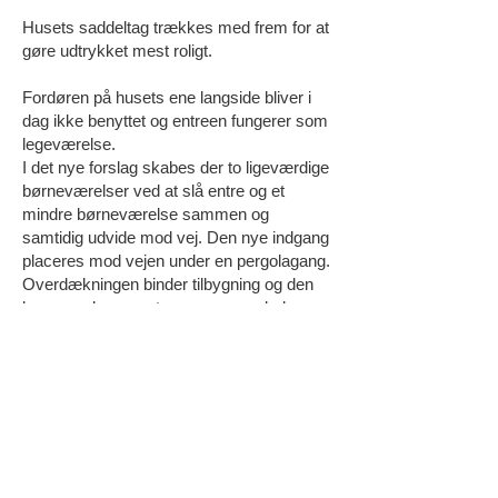
Husets saddeltag trækkes med frem for at
gøre udtrykket mest roligt.
Fordøren på husets ene langside bliver i
dag ikke benyttet og entreen fungerer som
legeværelse.
I det nye forslag skabes der to ligeværdige
børneværelser ved at slå entre og et
mindre børneværelse sammen og
samtidig udvide mod vej. Den nye indgang
placeres mod vejen under en pergolagang.
Overdækningen binder tilbygning og den
kommende carport sammen og skaber en
sammenhængende, harmonisk facade
mod vejen. Samtidig giver åbningen med
pergolagangen mulighed for at trække
dagslys ind til det tilbagetrukne,
centraltliggende kontor, som etableres bag
den nye tilbygning.
Centralt i forhaven anlægges en