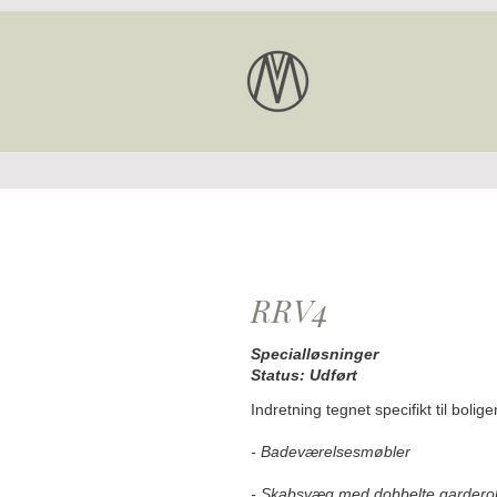
RRV4
Specialløsninger
Status: Udført
Indretning tegnet specifikt til bolige
- Badeværelsesmøbler
- Skabsvæg med dobbelte gardero