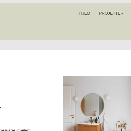
HJEM
PROJEKTER
n
beskabe imellem